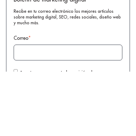
Recibe en tu correo electrónico los mejores artículos
sobre marketing digital, SEO, redes sociales, diseño web
y mucho más.
Correo
*
Acepto expresamente la remisión de
comunicaciones comerciales perfiladas por parte
de DIGITAL GROUP conforme a la
Política de
Privacidad
*
Al pulsar en “SUBSCRIBIRSE” aceptas nuestra
Política de
Privacidad
para tratar tus datos con la finalidad de tramitar las
consultas que puedas plantearnos.