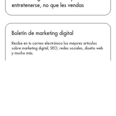
entretenerse, no que les vendas
Boletín de marketing digital
Recibe en tu correo electrónico los mejores artículos
sobre marketing digital, SEO, redes sociales, diseño web
y mucho más.
Correo
*
Acepto expresamente la remisión de
comunicaciones comerciales perfiladas por parte
de DIGITAL GROUP conforme a la
Política de
Privacidad
*