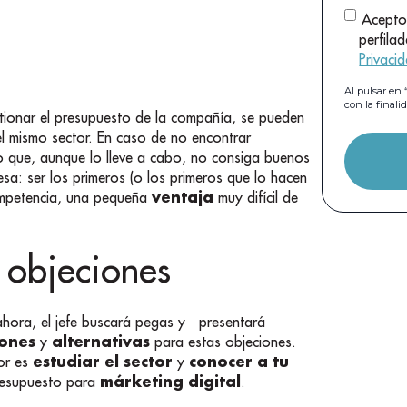
Acepto
perfila
Privaci
Al pulsar e
con la finali
tionar el presupuesto de la compañía, se pueden
l mismo sector. En caso de no encontrar
o que, aunque lo lleve a cabo, no consiga buenos
sa: ser los primeros (o los primeros que lo hacen
ventaja
competencia, una pequeña
muy difícil de
 objeciones
ahora, el jefe buscará pegas y presentará
iones
alternativas
y
para estas objeciones.
estudiar el sector
conocer a tu
jor es
y
márketing digital
resupuesto para
.