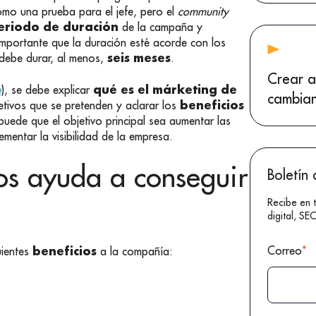
omo una prueba para el jefe, pero el
community
eriodo de duración
de la campaña y
importante que la duración esté acorde con los
seis meses
n debe durar, al menos,
.
Crear a
qué es el márketing de
h
), se debe explicar
cambian
beneficios
etivos que se pretenden y aclarar los
uede que el objetivo principal sea aumentar las
ementar la visibilidad de la empresa.
os ayuda a conseguir
Boletín 
Recibe en 
digital, S
beneficios
Correo
*
uientes
a la compañía: