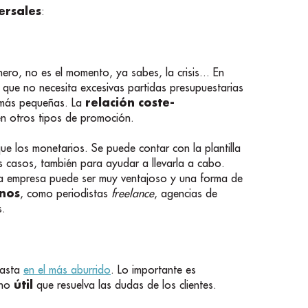
ersales
:
o, no es el momento, ya sabes, la crisis... En
 que no necesita excesivas partidas presupuestarias
relación coste-
s más pequeñas. La
en otros tipos de promoción.
e los monetarios. Se puede contar con la plantilla
os casos, también para ayudar a llevarla a cabo.
a empresa puede ser muy ventajoso y una forma de
rnos
, como periodistas
freelance
, agencias de
s.
hasta
en el más aburrido
. Lo importante es
útil
uno
que resuelva las dudas de los clientes.