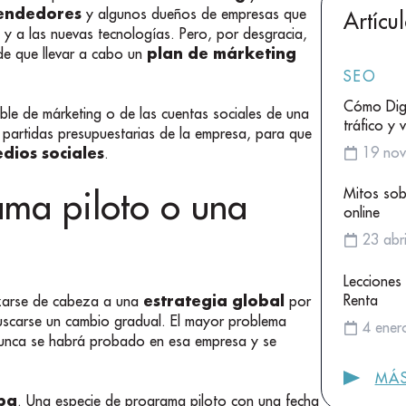
endedores
y algunos dueños de empresas que
Artícu
 y a las nuevas tecnologías. Pero, por desgracia,
plan de márketing
de que llevar a cabo un
SEO
Cómo Digi
e de márketing o de las cuentas sociales de una
tráfico y 
 partidas presupuestarias de la empresa, para que
19 nov
dios sociales
.
ama piloto o una
Mitos sob
online
23 abr
Lecciones
estrategia global
Renta
nzarse de cabeza a una
por
uscarse un cambio gradual. El mayor problema
4 ener
nunca se habrá probado en esa empresa y se
MÁS
ba
. Una especie de programa piloto con una fecha