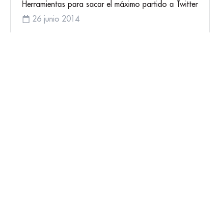
Herramientas para sacar el máximo partido a Twitter
26 junio 2014
El contenido visual conquista las redes sociales
20 septiembre 2012
MÁS ARTÍCULOS
El caso Revolut: estrategia de marketing
más allá del CPA