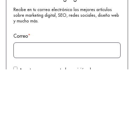
Recibe en tu correo electrónico los mejores artículos
sobre marketing digital, SEO, redes sociales, diseño web
y mucho más.
Correo
*
Acepto expresamente la remisión de
comunicaciones comerciales perfiladas por parte
de DIGITAL GROUP conforme a la
Política de
Privacidad
*
Al pulsar en “SUBSCRIBIRSE” aceptas nuestra
Política de
Privacidad
para tratar tus datos con la finalidad de tramitar las
consultas que puedas plantearnos.