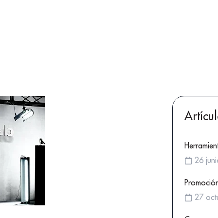
Artícu
Herramien
26 jun
Promoción
27 oct