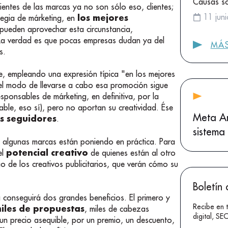
Causas sol
ientes de las marcas ya no son sólo eso, clientes;
11 jun
los mejores
tegia de márketing, en
 pueden aprovechar esta circunstancia,
 La verdad es que pocas empresas dudan ya del
MÁS
s.
e, empleando una expresión típica "en los mejores
el modo de llevarse a cabo esa promoción sigue
sponsables de márketing, en definitiva, por la
ble, eso sí), pero no aportan su creatividad. Ése
Meta A
os seguidores
.
sistema 
algunas marcas están poniendo en práctica. Para
potencial creativo
el
de quienes están al otro
go de los creativos publicitarios, que verán cómo su
Boletín 
a conseguirá dos grandes beneficios. El primero y
Recibe en 
iles de propuestas
, miles de cabezas
digital, S
un precio asequible, por un premio, un descuento,