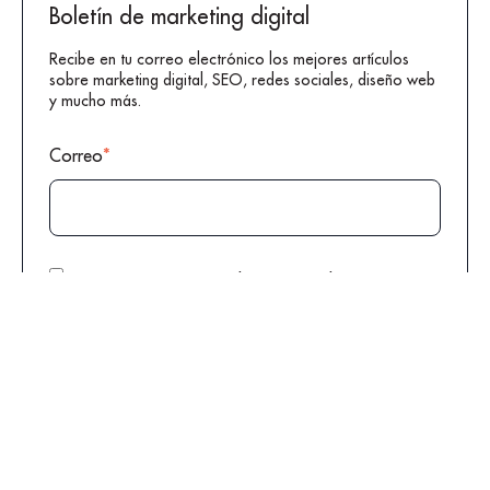
Boletín de marketing digital
Recibe en tu correo electrónico los mejores artículos
sobre marketing digital, SEO, redes sociales, diseño web
y mucho más.
Correo
*
Acepto expresamente la remisión de
comunicaciones comerciales perfiladas por parte
de DIGITAL GROUP conforme a la
Política de
Privacidad
*
Al pulsar en “SUBSCRIBIRSE” aceptas nuestra
Política de
Privacidad
para tratar tus datos con la finalidad de tramitar las
consultas que puedas plantearnos.