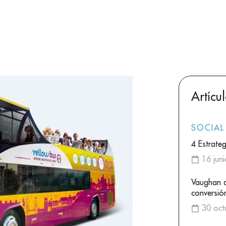
Artícu
SOCIAL
4 Estrateg
16 jun
Vaughan a
conversión
30 oct