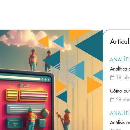
Artícu
ANALÍT
Analítica 
18 jul
Cómo aume
28 abr
ANALÍT
Análisis 