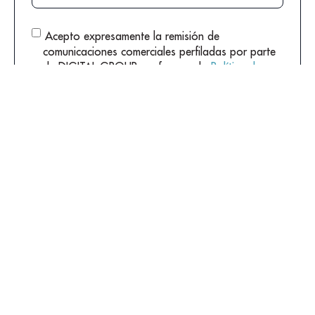
Acepto expresamente la remisión de
comunicaciones comerciales perfiladas por parte
de DIGITAL GROUP conforme a la
Política de
Privacidad
*
Al pulsar en “SUBSCRIBIRSE” aceptas nuestra
Política de
Privacidad
para tratar tus datos con la finalidad de tramitar las
consultas que puedas plantearnos.