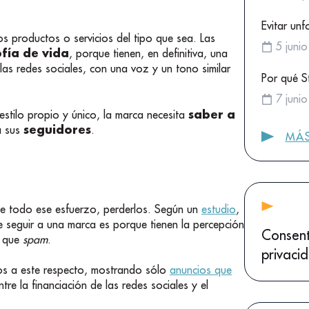
Evitar unf
 productos o servicios del tipo que sea. Las
5 juni
ofía de vida
, porque tienen, en definitiva, una
las redes sociales, con una voz y un tono similar
Por qué S
7 juni
saber a
stilo propio y único, la marca necesita
seguidores
a sus
.
MÁS
e todo ese esfuerzo, perderlos. Según un
estudio
,
 seguir a una marca es porque tienen la percepción
Consent
s que
spam
.
privaci
los a este respecto, mostrando sólo
anuncios que
tre la financiación de las redes sociales y el