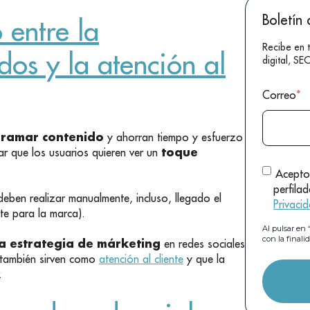
Boletín 
 entre la
Recibe en 
os y la atención al
digital, S
Correo
*
ramar contenido
y ahorran tiempo y esfuerzo
toque
r que los usuarios quieren ver un
Acepto
perfila
eben realizar manualmente, incluso, llegado el
Privaci
te para la marca).
Al pulsar e
con la finali
la estrategia de márketing
en redes sociales
s también sirven como
atención al cliente
y que la
.