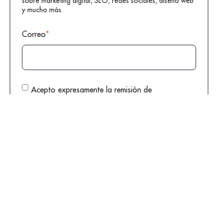
sobre marketing digital, SEO, redes sociales, diseño web
y mucho más.
Correo
*
Acepto expresamente la remisión de
comunicaciones comerciales perfiladas por parte
de DIGITAL GROUP conforme a la
Política de
Privacidad
*
Al pulsar en “SUBSCRIBIRSE” aceptas nuestra
Política de
Privacidad
para tratar tus datos con la finalidad de tramitar las
consultas que puedas plantearnos.