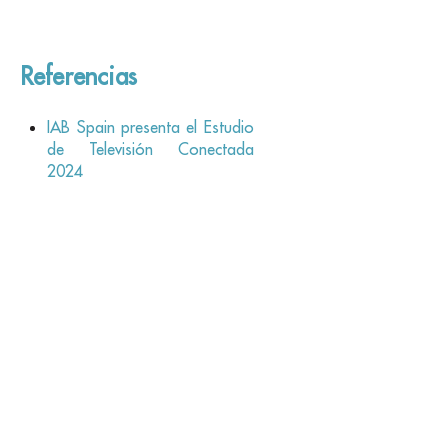
Referencias
IAB Spain presenta el Estudio
de Televisión Conectada
2024
Connected TV (CTV), la
penúltima frontera publicitaria
Equipo
de Digital
Group