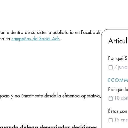
ante dentro de su sistema publicitario en Facebook
ión en
campañas de Social Ads
.
Artícu
Por qué S
7 juni
ECOMM
Por qué l
cio y no únicamente desde la eficiencia operativa,
10 abr
Éstas son
15 ene
 cuando delega demasiadas decisiones